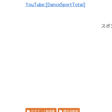
YouTube:[DanceSportTotal]
スポ
社交ダンス動画集
競技会動画