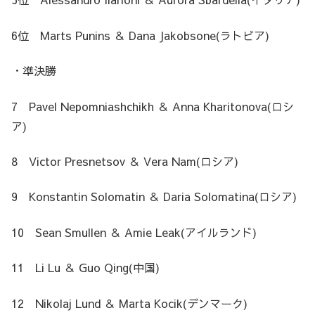
6位 Marts Punins ＆ Dana Jakobsone(ラトビア)
・準決勝
7 Pavel Nepomniashchikh ＆ Anna Kharitonova(ロシ
ア)
8 Victor Presnetsov ＆ Vera Nam(ロシア)
9 Konstantin Solomatin ＆ Daria Solomatina(ロシア)
10 Sean Smullen ＆ Amie Leak(アイルランド)
11 Li Lu ＆ Guo Qing(中国)
12 Nikolaj Lund ＆ Marta Kocik(デンマーク)