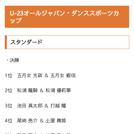
U-23オールジャパン・ダンススポーツカ
ップ
スタンダード
・決勝
1位 五月女 光政 ＆ 五月女 叡佳
2位 松浦 龍騎 ＆ 松浦 優莉華
3位 池田 真太郎 ＆ 打越 瞳
4位 尾﨑 亮介 ＆ 土屋 舞姫