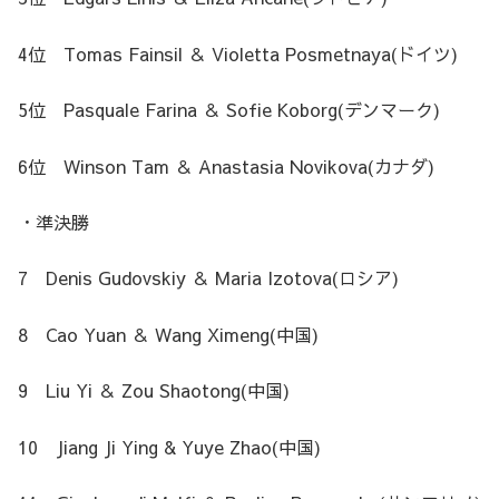
4位 Tomas Fainsil ＆ Violetta Posmetnaya(ドイツ)
5位 Pasquale Farina ＆ Sofie Koborg(デンマーク)
6位 Winson Tam ＆ Anastasia Novikova(カナダ)
・準決勝
7 Denis Gudovskiy ＆ Maria Izotova(ロシア)
8 Cao Yuan ＆ Wang Ximeng(中国)
9 Liu Yi ＆ Zou Shaotong(中国)
10 Jiang Ji Ying & Yuye Zhao(中国)