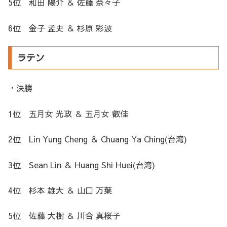
5位 和田 陽介 ＆ 佐藤 奈々子
6位 金子 孟史 ＆ 杉原 彩波
ラテン
・決勝
1位 五月女 光政 ＆ 五月女 叡佳
2位 Lin Yung Cheng ＆ Chuang Ya Ching(台湾)
3位 Sean Lin ＆ Huang Shi Huei(台湾)
4位 杉本 雄大 ＆ 山口 万葉
5位 佐藤 大樹 ＆ 川合 真桜子