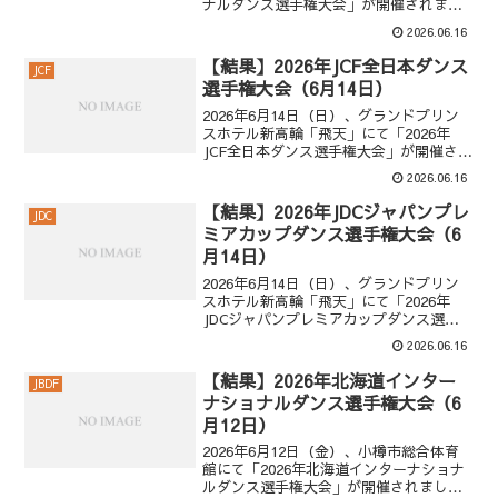
ナルダンス選手権大会」が開催されまし
た。大阪インター・プロフェッショナル
2026.06.16
プロ・ボールルーム・決勝1位 五月女 光
政 ＆ 五月女 叡佳2位 金野 哲也 ＆ 井之...
【結果】2026年JCF全日本ダンス
JCF
選手権大会（6月14日）
2026年6月14日（日）、グランドプリン
スホテル新高輪「飛天」にて「2026年
JCF全日本ダンス選手権大会」が開催され
ました。JCF全日本ダンス選手権大会プ
2026.06.16
ロ・ボールルーム【決勝】1位 山本 千博
＆ 大吉 優華2位 朝増 拓哉 ＆ 中川...
【結果】2026年JDCジャパンプレ
JDC
ミアカップダンス選手権大会（6
月14日）
2026年6月14日（日）、グランドプリン
スホテル新高輪「飛天」にて「2026年
JDCジャパンプレミアカップダンス選手
権大会」が開催されました。JDCジャパ
2026.06.16
ンプレミアカッププロ・ボールルーム
【決勝】1位 田中 孝康 ＆ 加藤 美智子2位
【結果】2026年北海道インター
JBDF
寺...
ナショナルダンス選手権大会（6
月12日）
2026年6月12日（金）、小樽市総合体育
館にて「2026年北海道インターナショナ
ルダンス選手権大会」が開催されまし