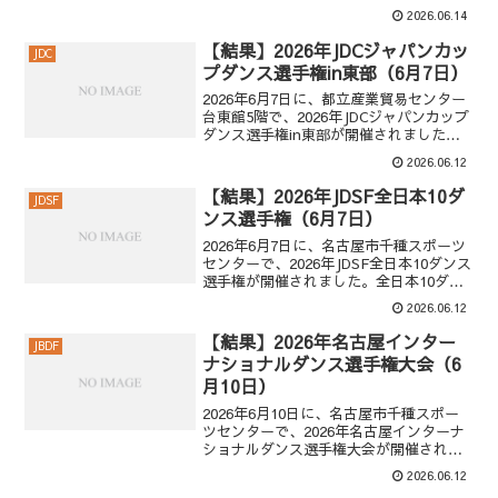
た。北海道インター・プロフェッショナ
2026.06.14
ルプロ・ボールルーム【決勝】1位 金野
哲也 ＆ 井之口 香織2位 景山 雄紀 ＆ 和
【結果】2026年JDCジャパンカッ
JDC
田...
プダンス選手権in東部（6月7日）
2026年6月7日に、都立産業貿易センター
台東館5階で、2026年JDCジャパンカップ
ダンス選手権in東部が開催されました。
プロ・ボールルーム・決勝1位 亀川 隆史
2026.06.12
＆ 新保 伊央2位 田中 孝康 ＆ 加藤 美智子
3位 寺門 駿 ＆ 寺門 ...
【結果】2026年JDSF全日本10ダ
JDSF
ンス選手権（6月7日）
2026年6月7日に、名古屋市千種スポーツ
センターで、2026年JDSF全日本10ダンス
選手権が開催されました。全日本10ダン
ス選手権・決勝1位 ホワイトン 謙心 ＆
2026.06.12
ホワイトン 夏奈実2位 大西 大晶 ＆ 阪井
麗蘭3位 外村 温仁 ＆ ...
【結果】2026年名古屋インター
JBDF
ナショナルダンス選手権大会（6
月10日）
2026年6月10日に、名古屋市千種スポー
ツセンターで、2026年名古屋インターナ
ショナルダンス選手権大会が開催されま
した。2026年日本インターナショナルダ
2026.06.12
ンス選手権の結果プロ・ボールルーム・