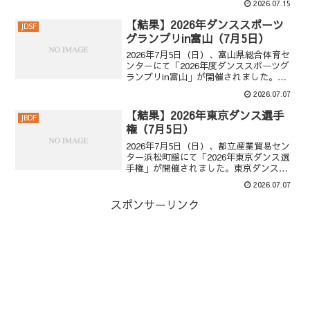
2026.07.15
ホワイトン 夏奈実2位 大西 大晶 ＆ 阪井
麗蘭3位 守屋 駿ワイトン 夏...
【結果】2026年ダンススポーツ
JDSF
グランプリin富山（7月5日）
2026年7月5日（日）、富山県総合体育セ
ンターにて「2026年度ダンススポーツグ
ランプリin富山」が開催されました。グ
ランプリ・ラテン・決勝1位 今西 竜矢 ＆
2026.07.07
大西 陽来里2位 大西 大晶 ＆ 阪井 麗蘭3
位 ホワイトン 謙心 ＆ ホワ...
【結果】2026年東京ダンス選手
JBDF
権（7月5日）
2026年7月5日（日）、都立産業貿易セン
ター浜松町館にて「2026年東京ダンス選
手権」が開催されました。東京ダンス選
手権・プロフェッショナルプロ・ボール
2026.07.07
ルーム・決勝1位 五月女 光政 ＆ 五月女
叡佳2位 金野 哲也 ＆ 井之口 香織3位...
スポンサーリンク