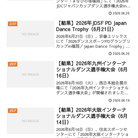
ンター「まなびの宿福岡」にて「2026年
JDCジャパンカップダンス選手権大会in九
州」が開催されました。ジャパンカップ
2026.06.26
ダンス選手権大会in九州プロ・ボールル
ーム・決勝1位 田中 孝康 ＆ 加藤 美智...
【結果】2026年JDSF PD Japan
JDSF
Dance Trophy（6月21日）
2026年6月21日（日）、宗像ユリックス
にて「2026ダンススポーツPDグランプリ
カップin福岡／Japan Dance Trophy」が
開催されました。Japan Dance Trophyス
2026.06.26
タンダード・決勝1位 太田 歩生 ＆ 松本
京...
【結果】2026年九州インターナ
JBDF
ショナルダンス選手権大会（6月
16日）
2026年6月16日（火）、西日本総合展示
場にて「2026年九州インターナショナル
ダンス選手権大会」が開催されました。
九州インター・プロフェッショナルプ
2026.06.19
ロ・ボールルーム・決勝1位 福田 裕一 ＆
エリザベス グレイ2位 金野 哲也 ＆ 井
【結果】2026年大阪インターナ
JBDF
之...
ショナルダンス選手権大会（6月
14日）
2026年6月14日（日）、住吉スポーツセ
ンターにて「2026年大阪インターナショ