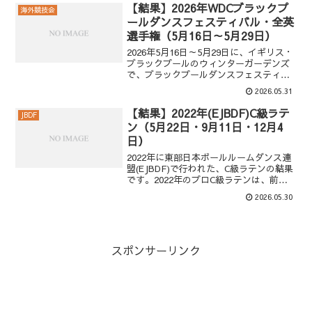
決勝1位 金野 哲也 ＆ 井之口 香織2位
【結果】2026年WDCブラックプ
海外競技会
島...
ールダンスフェスティバル・全英
選手権（5月16日～5月29日）
2026年5月16日～5月29日に、イギリス・
ブラックプールのウィンターガーデンズ
で、ブラックプールダンスフェスティバ
ルが開催されました。2026年は、ブラッ
2026.05.31
クプールダンスフェスティバルの100周年
記念大会です。このページでは、2026年
【結果】2022年(EJBDF)C級ラテ
JBDF
ブ...
ン（5月22日・9月11日・12月4
日）
2022年に東部日本ボールルームダンス連
盟(EJBDF)で行われた、C級ラテンの結果
です。2022年のプロC級ラテンは、前期
が5月22日、中期が9月11日、後期が12月
2026.05.30
4日に開催されました。2023年C級ラテン
の結果2021年C級ラテンの結...
スポンサーリンク