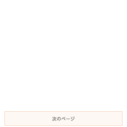
次のページ