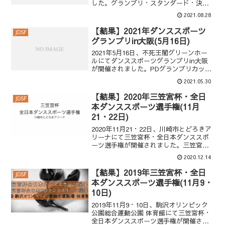
した。グランプリ・スタンダード・決勝1
位 大西 大晶 ＆ 大西 咲菜2位 小嶋 み
2021.08.28
なと ＆ 盛田 めぐみ3位 石垣 和宏 ＆ 三
喜 穂菜美4位 山田 恭平 ＆ ...
【結果】2021年ダンススポーツ
JDSF
グランプリin大阪(5月16日)
2021年5月16日、不死王閣グリーンホー
ルにてダンススポーツグランプリin大阪
が開催されました。PDグランプリカッ
プ・ラテン・決勝1位 久保田 弓椰 ＆
2021.05.30
徳野 夏海2位 山本 武志 ＆ 木嶋 友美3
位 新屋 秀和 ＆ 滝川 絵理4位...
【結果】2020年三笠宮杯・全日
JDSF
本ダンススポーツ選手権(11月
21・22日)
2020年11月21・22日、川崎市とどろきア
リーナにて三笠宮杯・全日本ダンススポ
ーツ選手権が開催されました。三笠宮杯
歴代チャンピオン2019年三笠宮杯・全日
2020.12.14
本ダンススポーツ選手権の結果三笠宮杯
全日本PD選手権PD・スタンダード(11月
【結果】2019年三笠宮杯・全日
JDSF
22...
本ダンススポーツ選手権(11月9・
10日)
2019年11月9・10日、駒沢オリンピック
公園総合運動公園 体育館にて三笠宮杯・
全日本ダンススポーツ選手権が開催され