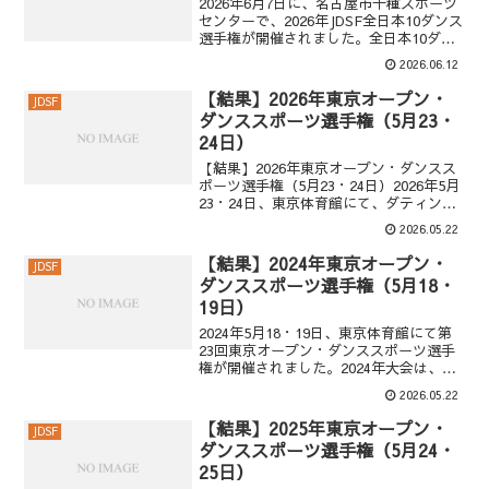
2026年6月7日に、名古屋市千種スポーツ
センターで、2026年JDSF全日本10ダンス
選手権が開催されました。全日本10ダン
ス選手権・決勝1位 ホワイトン 謙心 ＆
2026.06.12
ホワイトン 夏奈実2位 大西 大晶 ＆ 阪井
麗蘭3位 外村 温仁 ＆ ...
【結果】2026年東京オープン・
JDSF
ダンススポーツ選手権（5月23・
24日）
【結果】2026年東京オープン・ダンスス
ポーツ選手権（5月23・24日）2026年5月
23・24日、東京体育館にて、ダティン・
ロー杯争奪 第25回東京オープン・ダンス
2026.05.22
スポーツ選手権が開催されました。2026
年大会はWDSF公認競技会として開...
【結果】2024年東京オープン・
JDSF
ダンススポーツ選手権（5月18・
19日）
2024年5月18・19日、東京体育館にて第
23回東京オープン・ダンススポーツ選手
権が開催されました。2024年大会は、ロ
ヂャース杯争奪大会として5年ぶりに東京
2026.05.22
体育館で開催され、WDSF PDスーパーグ
ランプリ・スタンダード、WDSFイン
【結果】2025年東京オープン・
JDSF
タ...
ダンススポーツ選手権（5月24・
25日）