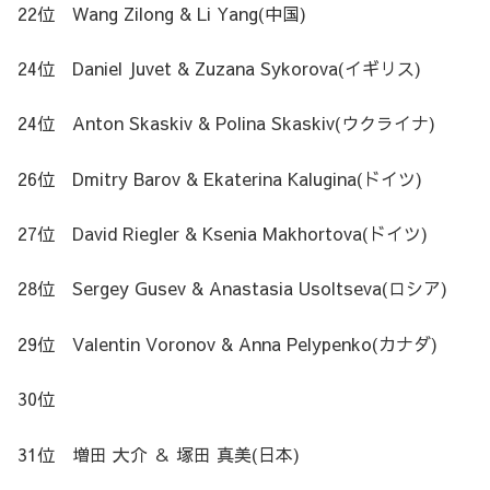
22位 Wang Zilong & Li Yang(中国)
24位 Daniel Juvet & Zuzana Sykorova(イギリス)
24位 Anton Skaskiv & Polina Skaskiv(ウクライナ)
26位 Dmitry Barov & Ekaterina Kalugina(ドイツ)
27位 David Riegler & Ksenia Makhortova(ドイツ)
28位 Sergey Gusev & Anastasia Usoltseva(ロシア)
29位 Valentin Voronov & Anna Pelypenko(カナダ)
30位
31位 増田 大介 ＆ 塚田 真美(日本)