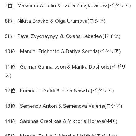
7位 Massimo Arcolin & Laura Zmajkovicova(イタリア)
8位 Nikita Brovko & Olga Urumova(ロシア)
9位 Pavel Zvychaynyy ＆ Oxana Lebedew(ドイツ)
10位 Manuel Frighetto & Dariya Sereda(イタリア)
11位 Gunnar Gunnarsson & Marika Doshoris(イギリ
ス)
12位 Emanuele Soldi & Elisa Nasato(イタリア)
13位 Semenov Anton & Semenova Valeria(ロシア)
14位 Sarunas Greblikas & Viktoria Horeva(中国)