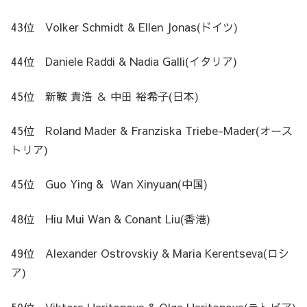
43位 Volker Schmidt & Ellen Jonas(ドイツ)
44位 Daniele Raddi & Nadia Galli(イタリア)
45位 新鞍 貴浩 ＆ 中田 裕希子(日本)
45位 Roland Mader & Franziska Triebe-Mader(オース
トリア)
45位 Guo Ying & Wan Xinyuan(中国)
48位 Hiu Mui Wan & Conant Liu(香港)
49位 Alexander Ostrovskiy & Maria Kerentseva(ロシ
ア)
50位 Viktors Haritonovs & Olga Haritonova(ラトビア)