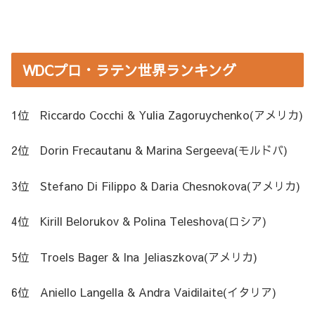
WDCプロ・ラテン世界ランキング
1位 Riccardo Cocchi & Yulia Zagoruychenko(アメリカ)
2位 Dorin Frecautanu & Marina Sergeeva(モルドバ)
3位 Stefano Di Filippo & Daria Chesnokova(アメリカ)
4位 Kirill Belorukov & Polina Teleshova(ロシア)
5位 Troels Bager & Ina Jeliaszkova(アメリカ)
6位 Aniello Langella & Andra Vaidilaite(イタリア)