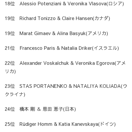
18位 Alessio Potenziani & Veronika Vlasova(ロシア)
19位 Richard Tonizzo & Claire Hansen(カナダ)
19位 Marat Gimaev & Alina Basyuk(アメリカ)
21位 Francesco Paris & Natalia Driker(イスラエル)
22位 Alexander Voskalchuk & Veronika Egorova(アメ
リカ)
23位 STAS PORTANENKO & NATALIYA KOLIADA(ウ
クライナ)
24位 橋本 剛 ＆ 恩田 恵子(日本)
25位 Rüdiger Homm & Katia Kanevskaya(ドイツ)