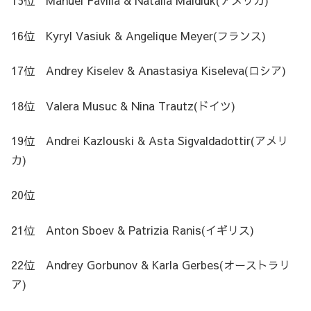
15位 Manuel Favilla & Natalia Maidiuk(アメリカ)
16位 Kyryl Vasiuk & Angelique Meyer(フランス)
17位 Andrey Kiselev & Anastasiya Kiseleva(ロシア)
18位 Valera Musuc & Nina Trautz(ドイツ)
19位 Andrei Kazlouski & Asta Sigvaldadottir(アメリ
カ)
20位
21位 Anton Sboev & Patrizia Ranis(イギリス)
22位 Andrey Gorbunov & Karla Gerbes(オーストラリ
ア)