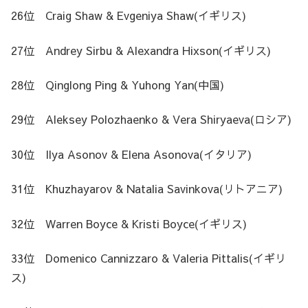
26位 Craig Shaw & Evgeniya Shaw(イギリス)
27位 Andrey Sirbu & Alexandra Hixson(イギリス)
28位 Qinglong Ping & Yuhong Yan(中国)
29位 Aleksey Polozhaenko & Vera Shiryaeva(ロシア)
30位 Ilya Asonov & Elena Asonova(イタリア)
31位 Khuzhayarov & Natalia Savinkova(リトアニア)
32位 Warren Boyce & Kristi Boyce(イギリス)
33位 Domenico Cannizzaro & Valeria Pittalis(イギリ
ス)