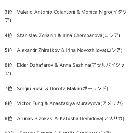
3位 Valerio Antonio Colantoni & Monica Nigro(イタリ
ア)
4位 Stanislav Zelianin & Irina Cherepanova(ロシア)
5位 Alexandr Zhiratkov & Irina Novozhilova(ロシア)
6位 Eldar Dzhafarov & Anna Sazhina(アゼルバイジャ
ン)
7位 Sergiu Rusu & Dorota Makar(ポーランド)
8位 Victor Fung & Anastasiya Muravyeva(アメリカ)
9位 Arunas Bizokas ＆ Katusha Demidova(アメリカ)
10位 Sergey Sutyrin & Natalia Sazhina(ロシア)