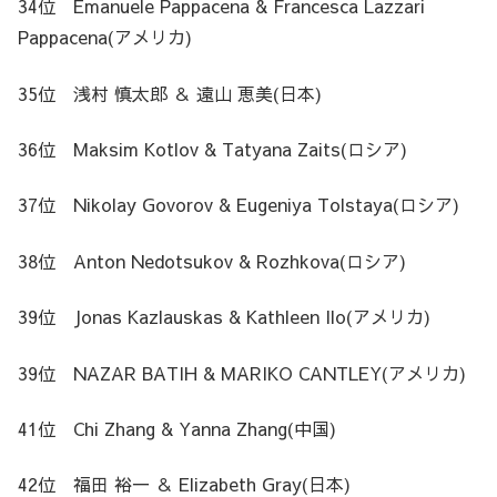
34位 Emanuele Pappacena & Francesca Lazzari
Pappacena(アメリカ)
35位 浅村 慎太郎 ＆ 遠山 恵美(日本)
36位 Maksim Kotlov & Tatyana Zaits(ロシア)
37位 Nikolay Govorov & Eugeniya Tolstaya(ロシア)
38位 Anton Nedotsukov & Rozhkova(ロシア)
39位 Jonas Kazlauskas & Kathleen Ilo(アメリカ)
39位 NAZAR BATIH & MARIKO CANTLEY(アメリカ)
41位 Chi Zhang & Yanna Zhang(中国)
42位 福田 裕一 ＆ Elizabeth Gray(日本)