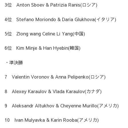
3位 Anton Sboev & Patrizia Ranis(ロシア)
4位 Stefano Moriondo & Daria Glukhova(イタリア)
5位 Zlong wang Celine Li Yang(中国)
6位 Kim Minje & Han Hyebin(韓国)
・準決勝
7 Valentin Voronov & Anna Pelipenko(ロシア)
8 Alexey Karaulov & Vlada Karaulov(カナダ)
9 Aleksandr Altukhov & Cheyenne Murillo(アメリカ)
10 Ivan Mulyavka & Karin Rooba(アメリカ)