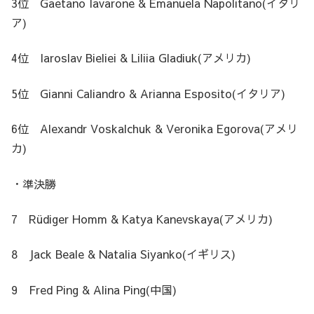
3位 Gaetano Iavarone & Emanuela Napolitano(イタリ
ア)
4位 Iaroslav Bieliei & Liliia Gladiuk(アメリカ)
5位 Gianni Caliandro & Arianna Esposito(イタリア)
6位 Alexandr Voskalchuk & Veronika Egorova(アメリ
カ)
・準決勝
7 Rüdiger Homm & Katya Kanevskaya(アメリカ)
8 Jack Beale & Natalia Siyanko(イギリス)
9 Fred Ping & Alina Ping(中国)