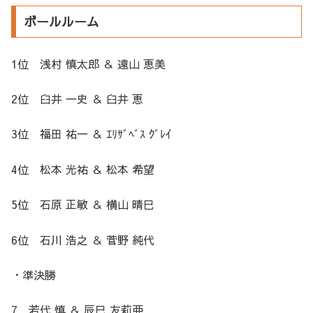
ボールルーム
1位 浅村 慎太郎 ＆ 遠山 恵美
2位 臼井 一史 ＆ 臼井 恵
3位 福田 祐一 ＆ ｴﾘｻﾞﾍﾞｽ ｸﾞﾚｲ
4位 松本 光祐 ＆ 松本 希望
5位 石原 正敏 ＆ 横山 晴巳
6位 石川 浩之 ＆ 菅野 純代
・準決勝
7 若代 慎 ＆ 辰巳 友莉亜