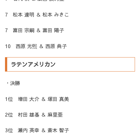
7 松本 達明 ＆ 松本 みきこ
7 富田 宗嗣 ＆ 富田 陽子
10 西原 光煕 ＆ 西原 典子
ラテンアメリカン
・決勝
1位 増田 大介 ＆ 塚田 真美
2位 村田 雄基 ＆ 麻里亜
3位 瀬内 英幸 ＆ 斎木 智子