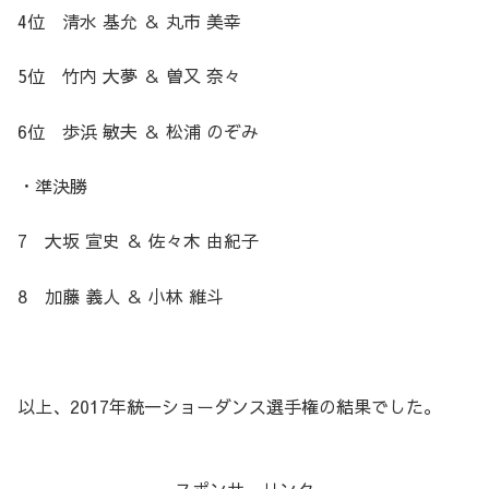
4位 清水 基允 ＆ 丸市 美幸
5位 竹内 大夢 ＆ 曽又 奈々
6位 歩浜 敏夫 ＆ 松浦 のぞみ
・準決勝
7 大坂 宣史 ＆ 佐々木 由紀子
8 加藤 義人 ＆ 小林 維斗
以上、2017年統一ショーダンス選手権の結果でした。
スポンサーリンク