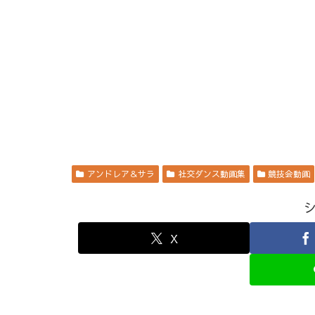
アンドレア＆サラ
社交ダンス動画集
競技会動画
X