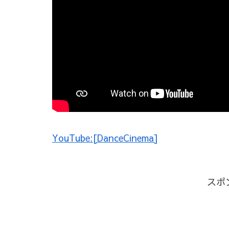
YouTube:[DanceCinema]
スポ