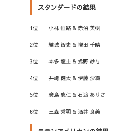
スタンダードの結果
1位 小林 恒路 & 赤沼 美帆
2位 結城 智史 & 増田 千晴
3位 本多 龍士 & 戎野 紗与
4位 井﨑 健太 & 伊藤 沙織
5位 廣島 悠仁 & 石渡 ありさ
6位 三森 秀明 & 酒井 良美