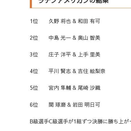
ラテンアメリカンの結果
1位 久野 将也 & 和田 有可
2位 中島 光一 & 奥山 智美
3位 庄子 洋平 & 上手 里美
4位 平川 賢志 & 吉住 絵梨奈
5位 宮内 隼輔 & 尾崎 沙織
6位 関 琢磨 & 岩田 明日可
B級選手C級選手が1組ずつ決勝に勝ち上が