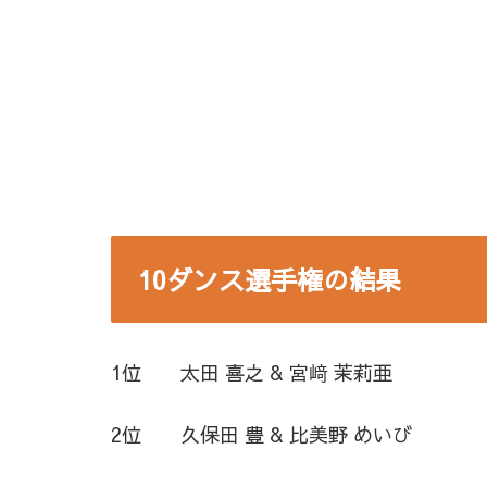
10ダンス選手権の結果
1位 太田 喜之 & 宮﨑 茉莉亜
2位 久保田 豊 & 比美野 めいび