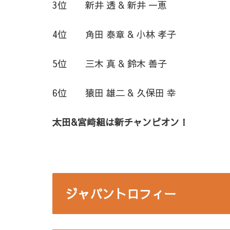
3位 新井 透 & 新井 一恵
4位 角田 泰章 & 小林 孝子
5位 三木 真 & 鈴木 善子
6位 猿田 雄二 & 久保田 幸
太田&宮﨑組は新チャンピオン！
ジャパントロフィー